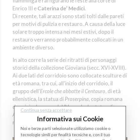
fiamminga e raffigurano le feste alla corte di
Enrico III e
Caterina de’ Medici
.
Di recente, tali arazzi sono stati tolti dalle pareti
per motivi di pulizia e restauro. A causa della luce
solare troppo intensa nei mesi estivi, dopo il
restauro verranno probabilmente collocati in un
ambiente diverso.
In alto corre la serie dei ritratti di personaggi
storici della collezione Gioviana (secc. XVI-XVIII).
Ai due lati del corridoio sono collocate sculture di
età romana, tra cui, all'inizio del corridoio, il
gruppo dell'
Ercole che abbatte il Centauro
, di età
ellenistica, la statua di
Proserpina
, copia romana
da originale greco del IV secolo, la statua di
Continua senza accettare
Apollo
, copia da Prassitele, e numerosi sarcofagi
Informativa sui Cookie
romani di età imperiale, scolpiti a bassorilievo.
Noi e terze parti selezionate utilizziamo cookie o
tecnologie simili per finalità tecniche e, con il tuo