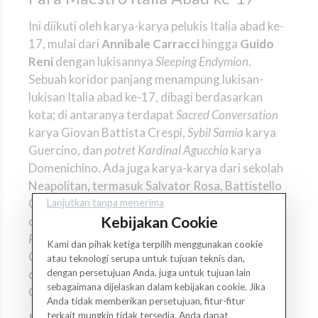
Ini diikuti oleh karya-karya pelukis Italia abad ke-
17, mulai dari
Annibale Carracci
hingga
Guido
Reni
dengan lukisannya
Sleeping Endymion
.
Sebuah koridor panjang menampung lukisan-
lukisan Italia abad ke-17, dibagi berdasarkan
kota; di antaranya terdapat
Sacred Conversation
karya Giovan Battista Crespi,
Sybil Samia
karya
Guercino, dan
potret Kardinal Agucchia
karya
Domenichino. Ada juga karya-karya dari sekolah
Neapolitan, termasuk Salvator Rosa, Battistello
Caracciolo, Cerquozzi, dan Giuseppe Recco
Lanjutkan tanpa menerima
Kebijakan Cookie
dengan salah satu lukisan still life-nya,
Pesta di
Poggio a Caiano
yang indah oleh Giuseppe Maria
Kami dan pihak ketiga terpilih menggunakan cookie
Crespi,
putti in volo
oleh Giovan Battista Tiepolo,
atau teknologi serupa untuk tujuan teknis dan,
dan akhirnya beberapa kanvas oleh Rosalba
dengan persetujuan Anda, juga untuk tujuan lain
sebagaimana dijelaskan dalam kebijakan cookie. Jika
Carriera dan Pompeo Batoni.
Anda tidak memberikan persetujuan, fitur-fitur
terkait mungkin tidak tersedia. Anda dapat