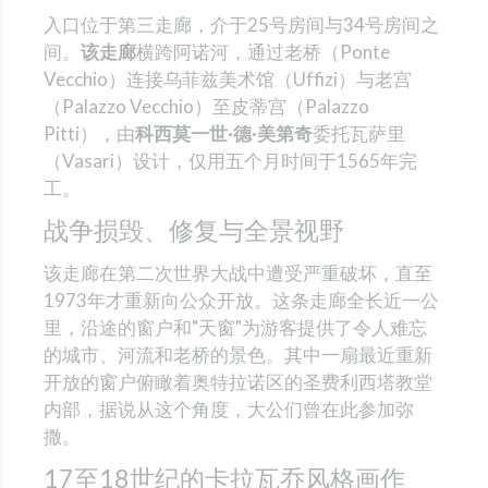
入口位于第三走廊，介于25号房间与34号房间之
间。
该走廊
横跨阿诺河，通过老桥（Ponte
Vecchio）连接乌菲兹美术馆（Uffizi）与老宫
（Palazzo Vecchio）至皮蒂宫（Palazzo
Pitti），由
科西莫一世·德·美第奇
委托瓦萨里
（Vasari）设计，仅用五个月时间于1565年完
工。
战争损毁、修复与全景视野
该走廊在第二次世界大战中遭受严重破坏，直至
1973年才重新向公众开放。这条走廊全长近一公
里，沿途的窗户和"天窗"为游客提供了令人难忘
的城市、河流和老桥的景色。其中一扇最近重新
开放的窗户俯瞰着奥特拉诺区的圣费利西塔教堂
内部，据说从这个角度，大公们曾在此参加弥
撒。
17至18世纪的卡拉瓦乔风格画作