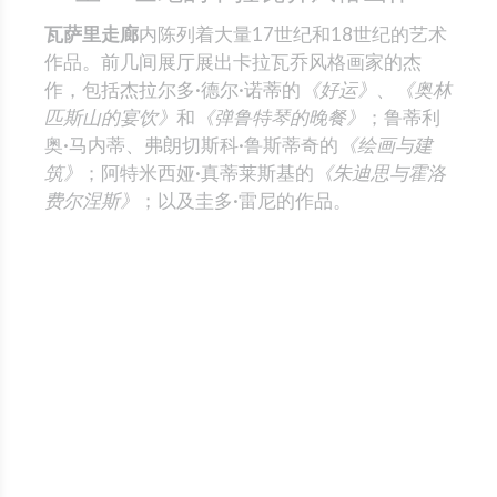
瓦萨里走廊
内陈列着大量17世纪和18世纪的艺术
作品。前几间展厅展出卡拉瓦乔风格画家的杰
作，包括杰拉尔多·德尔·诺蒂的
《好运》
、
《奥林
匹斯山的宴饮》
和
《弹鲁特琴的晚餐》
；鲁蒂利
奥·马内蒂、弗朗切斯科·鲁斯蒂奇的
《绘画与建
筑》
；阿特米西娅·真蒂莱斯基的
《朱迪思与霍洛
费尔涅斯》
；以及圭多·雷尼的作品。