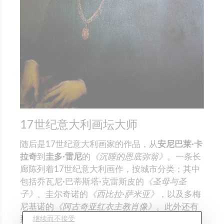
17世纪意大利画坛大师
随后是17世纪意大利画家的作品，从
安尼巴莱·卡
拉奇
到
圭多·雷尼
的
《沉睡的恩底弥翁》
。一条长
廊陈列着17世纪意大利画作，按城市分类；其中
包括乔瓦尼·巴蒂斯塔·克雷斯皮的
《圣母与圣
子》
、圭尔奇诺的
《西比拉·萨米亚》
，以及多梅
尼基诺的
《阿古奇亚红衣主教肖像》
。此外还有
那不勒斯画派的作品，包括萨尔瓦托雷·罗萨、巴
继续而不接受