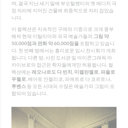
며, 결국 지난 세기 말에 부오탈렌티의 옛 메디치 극
장 자리에 지어진 건물에 최종적으로 자리 잡았습
니다.
이 컬렉션은 지속적인 구매와 기증으로 크게 풍부
해져 현재 이탈리아와 외국 예술가들의
그림 약
50,000점과 판화 약 60,000점을
포함하고 있습니
다. 첫 번째 방에서는 흥미로운 임시 전시회가 개최
됩니다. 다른 방, 사진 도서관 및 아이콘그래픽 아
카이브로의 접근은 학자들에게만 허용됩니다. 컬
렉션에는
레오나르도 다 빈치
,
미켈란젤로
,
파올로
우첼로
, 베아토 안젤리코, 피에트로 다 코르토나,
루벤스
등 모든 시대의 수많은 예술가의 그림이 포
함되어 있습니다.