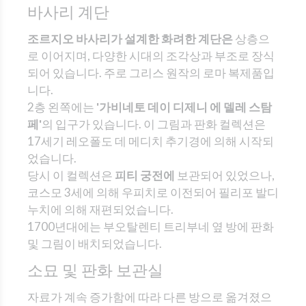
바사리 계단
조르지오 바사리가 설계한 화려한 계단은
상층으
로 이어지며, 다양한 시대의 조각상과 부조로 장식
되어 있습니다. 주로 그리스 원작의 로마 복제품입
니다.
2층 왼쪽에는
'가비네토 데이 디제니 에 델레 스탐
페'
의 입구가 있습니다. 이 그림과 판화 컬렉션은
17세기 레오폴도 데 메디치 추기경에 의해 시작되
었습니다.
당시 이 컬렉션은
피티 궁전에
보관되어 있었으나,
코스모 3세에 의해 우피치로 이전되어 필리포 발디
누치에 의해 재편되었습니다.
1700년대에는 부오탈렌티 트리부네 옆 방에 판화
및 그림이 배치되었습니다.
소묘 및 판화 보관실
자료가 계속 증가함에 따라 다른 방으로 옮겨졌으